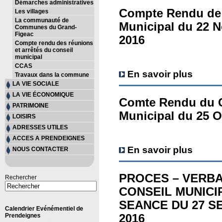
Démarches administratives
Compte Rendu de
Les villages
La communauté de
Municipal du 22 
Communes du Grand-
Figeac
2016
Compte rendu des réunions
et arrêtés du conseil
municipal
CCAS
En savoir plus
Travaux dans la commune
LA VIE SOCIALE
LA VIE ÉCONOMIQUE
Comte Rendu du 
PATRIMOINE
Municipal du 25 O
LOISIRS
ADRESSES UTILES
ACCES A PRENDEIGNES
En savoir plus
NOUS CONTACTER
PROCES – VERBA
Rechercher
CONSEIL MUNICI
SEANCE DU 27 
Calendrier Evénémentiel de
Prendeignes
2016